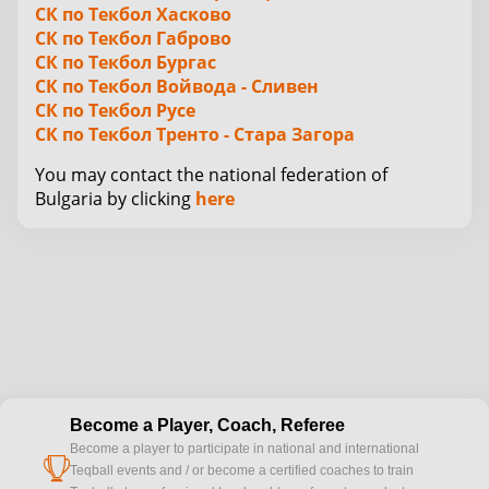
СК по Текбол Хасково
СК по Текбол Габрово
СК по Текбол Бургас
СК по Текбол Войвода - Сливен
СК по Текбол Русе
СК по Текбол Тренто - Стара Загора
You may contact the national federation of
Bulgaria by clicking
here
Become a Player, Coach, Referee
Become a player to participate in national and international
cup
Teqball events and / or become a certified coaches to train