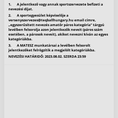
1. A jelentkező vagy annak sportszervezete befizeti a
nevezési díjat.
2. A sportegyesület képviselője a
versenyszervezes@teqballhungary.hu
email címre,
„egyszerűsített nevezés amatőr páros kategória” tárgyú
levélben felsorolja azon jelentkezők neveit (páros szám
esetében, a párosok neveit), akiket nevezni kíván az egyes
kategóriákba.
3. A MATESZ munkatársai a levélben felsorolt
jelentkezőket felrögzítik a megjelölt kategóriákba.
NEVEZÉSI HATÁRIDŐ: 2023.08.02. SZERDA 23:59