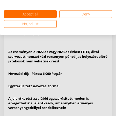
> szövetség által kiállított érvényes versenyengedéllyel és
> érvényes sportorvosi igazolással, valamint
Accept all
Deny
- megfizette a megadott határidőn belül a szövetség által
kiírt nevezési díjat és
No, adjust
- nem áll a magyar szövetség eltiltásának hatálya alatt
- a verseny napjáig beöltötte a 14. életévét.
Az eseményen a 2022-es vagy 2023-as évben FITEQ által
szervezett nemzetközi versenyen pénzdíjas helyezést elérő
játékosok nem vehetnek részt.
Nevezési díj: Páros: 6 000 Ft/pár
Egyszerűsített nevezési forma:
A jelentkezést az alábbi egyszerűsített módon is
elvégezhetik a jelentkezők, amennyiben érvényes
versenyengedéllyel rendelkeznek: