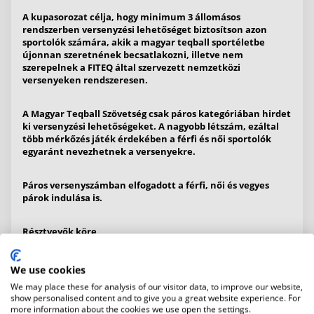
A kupasorozat célja, hogy minimum 3 állomásos
rendszerben versenyzési lehetőséget biztosítson azon
sportolók számára, akik a magyar teqball sportéletbe
újonnan szeretnének becsatlakozni, illetve nem
szerepelnek a FITEQ által szervezett nemzetközi
versenyeken rendszeresen.
A Magyar Teqball Szövetség csak páros kategóriában hirdet
ki versenyzési lehetőségeket. A nagyobb létszám, ezáltal
több mérkőzés játék érdekében a férfi és női sportolók
egyaránt nevezhetnek a versenyekre.
Páros versenyszámban elfogadott a férfi, női és vegyes
párok indulása is.
Résztvevők köre
Kizárólag MATESZ-tagszervezet olyan magyar
We use cookies
állampolgársággal rendelkező játékosának engedélyezett
We may place these for analysis of our visitor data, to improve our website,
a versenyen való részvétel, aki
show personalised content and to give you a great website experience. For
- rendelkezik
more information about the cookies we use open the settings.