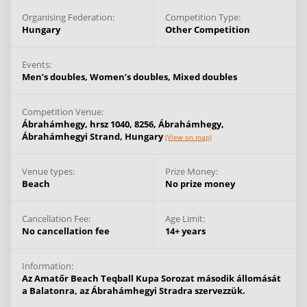
Organising Federation:
Competition Type:
Hungary
Other Competition
Events:
Men’s doubles,
Women’s doubles,
Mixed doubles
Competition Venue:
Ábrahámhegy, hrsz 1040, 8256,
Ábrahámhegy,
Ábrahámhegyi Strand,
Hungary
(View on map)
Venue types:
Prize Money:
Beach
No prize money
Cancellation Fee:
Age Limit:
No cancellation fee
14+ years
Information:
Az Amatőr Beach Teqball Kupa Sorozat második állomását
a Balatonra, az Ábrahámhegyi Stradra szervezzük.